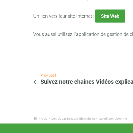
Un lien vers leur site internet :
Site Web
Vous aussi utilisez l’application de gestion de c
Prev post
Suivez notre chaînes Vidéos explica
/
club
/
Le club Les Dragons Bleus du Tai-jitsu utilise clubonline