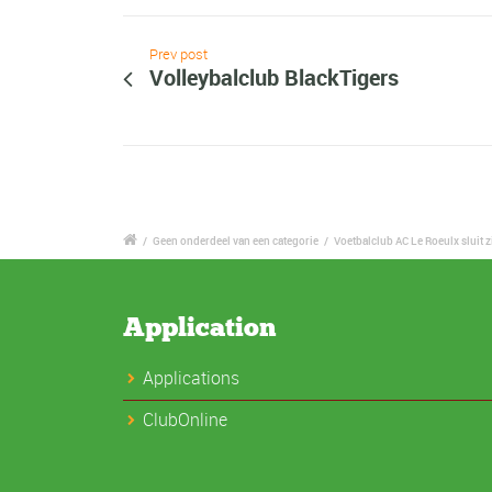
Prev post
Volleybalclub BlackTigers
/
Geen onderdeel van een categorie
/
Voetbalclub AC Le Roeulx sluit z
Application
Applications
ClubOnline