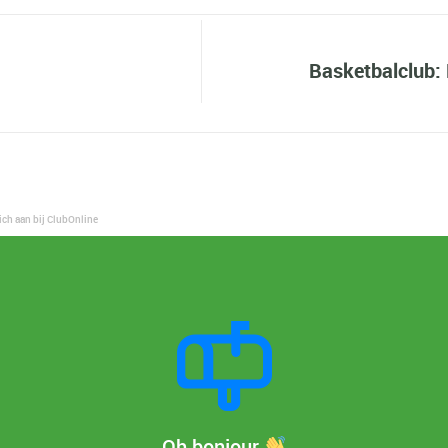
Basketbalclub: 
ich aan bij ClubOnline
Oh bonjour