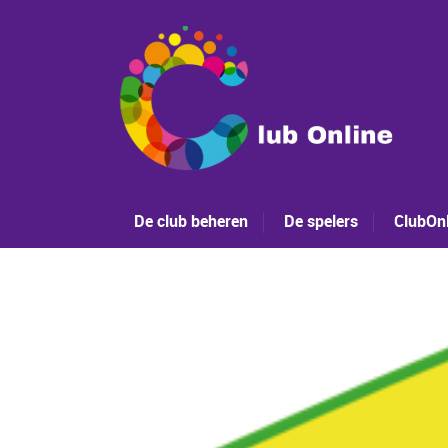
De club beheren
De spelers
ClubOnl