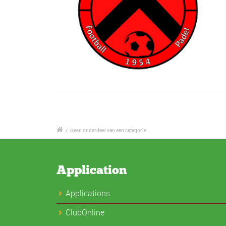
/
Geen onderdeel van een categorie
Application
Applications
ClubOnline