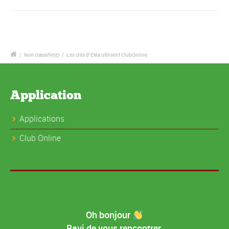
/
Non classifié(e)
/
Les clés d’Ekla utilisent ClubOnline
Application
Applications
Club Online
Oh bonjour
Ravi de vous rencontrer.