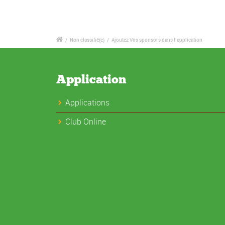
/
Non classifié(e)
/
Ajoutez Vos sponsors dans l’application
Application
Applications
Club Online