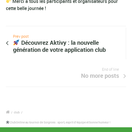
Merci à tous les participants et organisateurs pour
cette belle journée !
Prev post
Découvrez Aktivy : la nouvelle
génération de votre application club
End of line
No more posts
/
club
/
ClubOnline au tournoi de Soignies : sport, esprit d’équipe et bonne humeur !