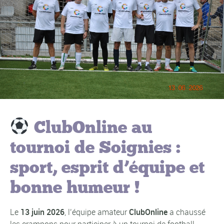
ClubOnline au
tournoi de Soignies :
sport, esprit d’équipe et
bonne humeur !
Le
13 juin 2026
, l’équipe amateur
ClubOnline
a chaussé
les crampons pour participer à un tournoi de football