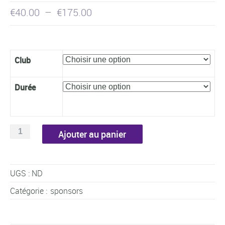
Plage
€
40.00
–
€
175.00
de
prix :
€40.00
Club
à
€175.00
Durée
quantité
Ajouter au panier
de
Sponsors
dans
UGS :
ND
l'application
-
Catégorie :
sponsors
ClubOnline