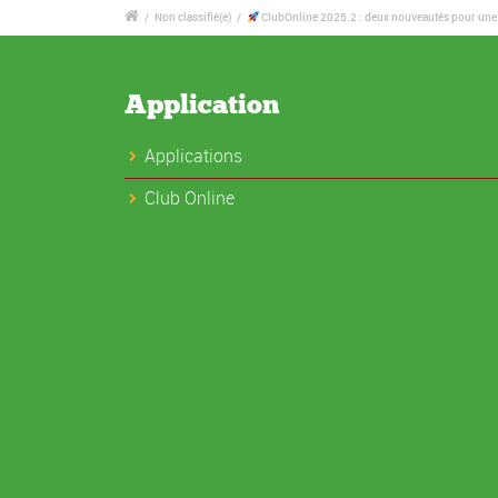
/
Non classifié(e)
/
ClubOnline 2025.2 : deux nouveautés pour une
Application
Applications
Club Online